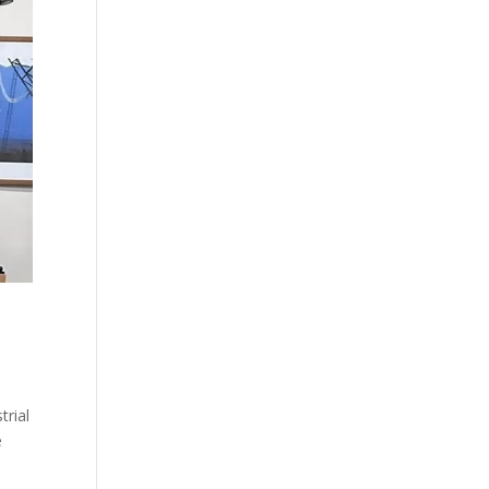
trial
e