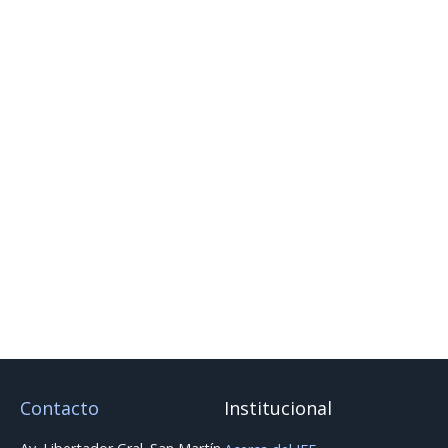
Esta convocatoria constituye una oportunidad para
quienes desean construir una carrera científica y
tecnológica, contribuyendo al desarrollo de soluciones
innovadoras para el futuro de la energía.
Para consultas, comunicarse a
posgradoiee@iee-
unsjconicet.org
.
Más información en
https://convocatorias.conicet.gov.ar
Contacto
Institucional