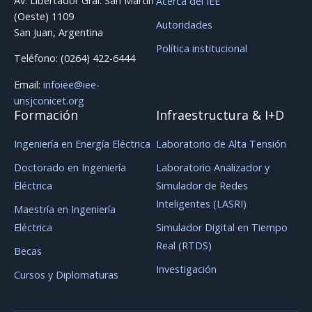
Av. Libertador Gral. San Martín
Acerca del IEE
(Oeste) 1109
Autoridades
San Juan, Argentina
Política institucional
Teléfono: (0264) 422-6444
Email:
infoiee@iee-
unsjconicet.org
Formación
Infraestructura & I+D
Ingeniería en Energía Eléctrica
Laboratorio de Alta Tensión
Doctorado en Ingeniería
Laboratorio Analizador y
Eléctrica
Simulador de Redes
Inteligentes (LASRI)
Maestría en Ingeniería
Eléctrica
Simulador Digital en Tiempo
Real (RTDS)
Becas
Investigación
Cursos y Diplomaturas