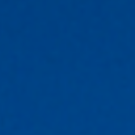
FOCO: Pruebas HIL | Estabilidad | Análisis de Falla.
REID / LASRI
Laboratorio dedicado al desarrollo y validación de
tecnologías para Smart Grids. Mejora la eficiencia y
confiabilidad integrando TIC, IA, automatización y
generación distribuida.
FOCO: Redes Inteligentes Piloto | Gestión Avanzada |
Modernización del Sistema