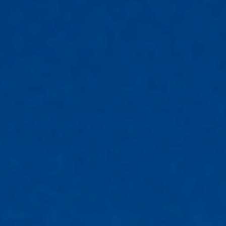
LATEA
Unidad de investigación, servicio y formación
especializada en ensayos de alta tensión e
implementación de energías alternativas.
FOCO: Ensayos Certificados / Formación / I+D
Aplicada
RTDS
Herramienta fundamental que modela el
comportamiento dinámico de sistemas eléctricos en
tiempo real. Permite validar equipos de protección,
control y automatización antes de su aplicación en
campo.