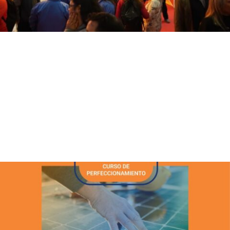
El IEE consolidó su posicionamiento
durante Expo San Juan Minera
El IEE impulsa vínculos entre energía e industria minera El
Instituto de Energía Eléctrica (IEE), UNSJ-CONICET, cerró su
participación en la Expo San Juan Minera 2026 con un balance
altamente positivo, reafirmando su posicionamiento como socio
estratégico para la...
Leer más