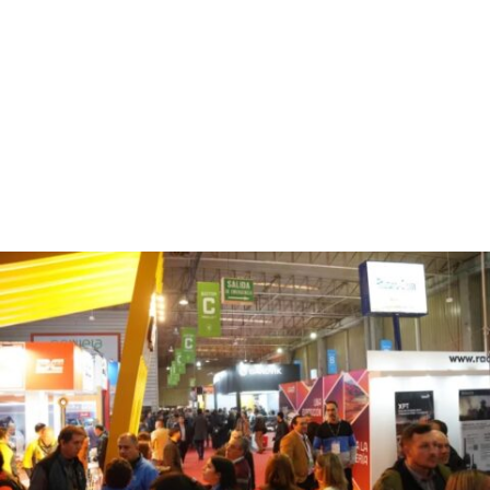
El IEE lanza una nueva edición del
curso “Inteligencia Artificial Aplicada a
Ingeniería Eléctrica”
Comienza el 1 de septiembre del 2026 y la modalidad es 100%
remoto. La propuesta está orientada a profesionales, técnicos,
investigadores y estudiantes avanzados.
Leer más