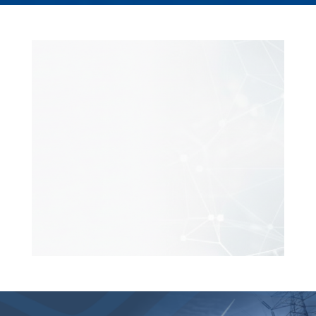
Estudia y Perfecciónate en el
IEE
Descubre todas nuestras propuestas formativas para
tu desarrollo profesional.
Investigación Aplicada y
Desarrollo Tecnológico
Trabajamos en proyectos que integran conocimiento
científico y tecnología avanzada.