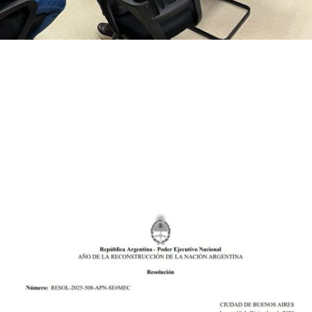
El IEE fortaleció vínculos en Panamá
El director de Formación de Capital Humano del Instituto de
Energía Eléctrica (IEE), Dr. Ing. Maximiliano Martínez, realizó un
viaje institucional a Panamá con el objetivo de impulsar alianzas
estratégicas, promover el trabajo colaborativo y ampliar las
oportunidades...
Leer más