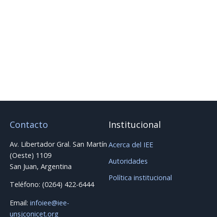
activos dentro del sistema eléctrico.
La firma de este convenio reafirma el compromiso del
IEE con la innovación, la transferencia tecnológica y la
construcción de un sistema energético más eficiente,
sostenible y preparado para los desafíos del futuro.
Contacto
Institucional
Av. Libertador Gral. San Martín
Acerca del IEE
(Oeste) 1109
Autoridades
San Juan, Argentina
Política institucional
Teléfono: (0264) 422-6444
Email:
infoiee@iee-
unsjconicet.org