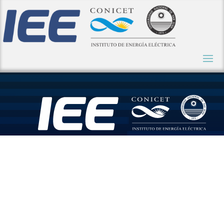
El IEE
impulsa la