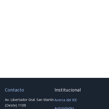
Consultas e inscripciones
Las vacantes son limitadas.
📩
capacitacionesiee@iee-unsjconicet.org
📱 +54 9 264 420-4265
Preinscripción:
https://forms.gle/o2Bj5E7zDn6yxK8F8
Más información:
Brochure Curso
2026 IA aplicada Ingeniería
Eléctrica (2)
Contacto
Institucional
Av. Libertador Gral. San Martín
Acerca del IEE
(Oeste) 1109
Autoridades