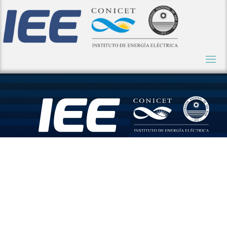
El IEE lanza
una nueva