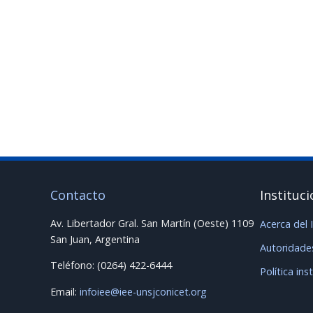
tecnologica-que-brinda-el-iee/
Nuestra carrera de grado genera mucho
Contacto
Instituci
Av. Libertador Gral. San Martín (Oeste) 1109
Acerca del 
San Juan, Argentina
Autoridade
Teléfono: (0264) 422-6444
Política ins
Email:
infoiee@iee-unsjconicet.org