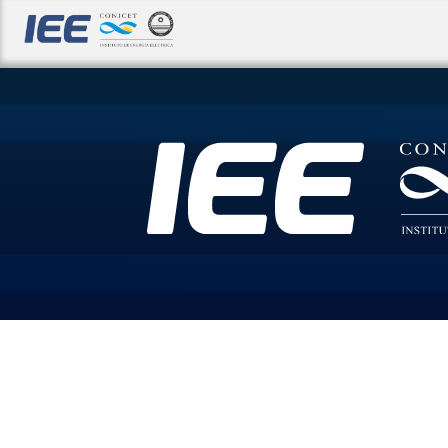
Este año, el IEE
cumple su 50°