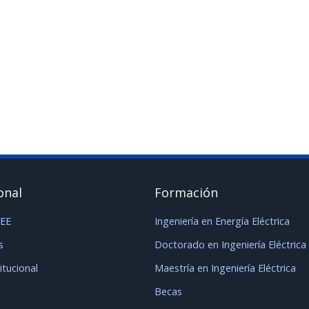
 interés en los más jóvenes ►
https://iee-unsjconicet.org/2023/01/03
onal
Formación
IEE
Ingeniería en Energía Eléctrica
s
Doctorado en Ingeniería Eléctrica
titucional
Maestría en Ingeniería Eléctrica
Becas