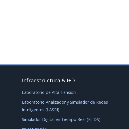
/estudia-ingenieria-electrica-en-el-iee/
Infraestructura & I+D
Laboratorio de Alta Tensión
Laboratorio Analizador y Simulador de Redes
Inteligentes (LASRI)
Simulador Digital en Tiempo Real (RTDS)