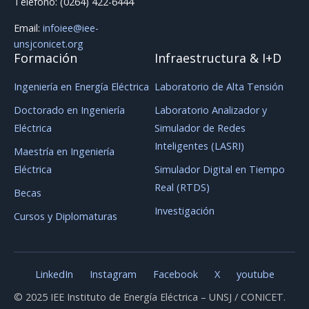
Teléfono: (0264) 422-6444
Email:
infoiee@iee-
unsjconicet.org
Formación
Infraestructura & I+D
Ingeniería en Energía Eléctrica
Laboratorio de Alta Tensión
Doctorado en Ingeniería
Laboratorio Analizador y
Eléctrica
Simulador de Redes
Inteligentes (LASRI)
Maestría en Ingeniería
Eléctrica
Simulador Digital en Tiempo
Real (RTDS)
Becas
Investigación
Cursos y Diplomaturas
LinkedIn
Instagram
Facebook
X
youtube
© 2025 IEE Instituto de Energía Eléctrica – UNSJ / CONICET.