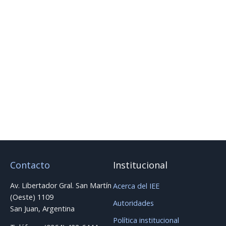
Consultas
Para más información, comunicarse con:
📩
capacitacionesiee@iee-unsjconicet.org
Con esta propuesta, el IEE continúa fortaleciendo su
oferta de formación especializada, promoviendo la
actualización técnica y el desarrollo de competencias
clave para el ámbito industrial.
Contacto
Institucional
Av. Libertador Gral. San Martín
Acerca del IEE
(Oeste) 1109
Autoridades
San Juan, Argentina
Política institucional