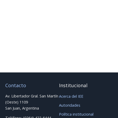
este libro, a través de Google Play, haciendo
click aquí
.
Se trata de un minucioso trabajo con excelente aporte
para todos.
Adjuntamos un archivo de tres páginas con
información sobre esta traducción (tapa, autores, del
libro original y de la traducción y contratapa) ►
INFO-
E-BOOK-W-H-PERALTA
Contacto
Institucional
Av. Libertador Gral. San Martín
Acerca del IEE
(Oeste) 1109
Autoridades
San Juan, Argentina
Política institucional
Teléfono: (0264) 422-6444