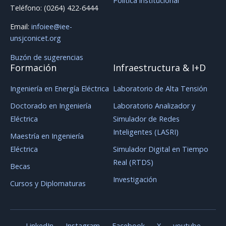
Política institucional
Teléfono: (0264) 422-6444
Email:
infoiee@iee-
unsjconicet.org
Buzón de sugerencias
Formación
Infraestructura & I+D
Ingeniería en Energía Eléctrica
Laboratorio de Alta Tensión
Doctorado en Ingeniería
Laboratorio Analizador y
Eléctrica
Simulador de Redes
Inteligentes (LASRI)
Maestría en Ingeniería
Eléctrica
Simulador Digital en Tiempo
Real (RTDS)
Becas
Investigación
Cursos y Diplomaturas
LinkedIn
Instagram
Facebook
X
youtube