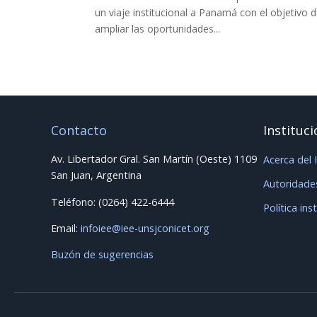
un viaje institucional a Panamá con el objetivo 
ampliar las oportunidades...
Contacto
Instituci
Av. Libertador Gral. San Martín (Oeste) 1109
Acerca del 
San Juan, Argentina
Autoridade
Teléfono: (0264) 422-6444
Política ins
Email:
infoiee@iee-unsjconicet.org
Buzón de sugerencias