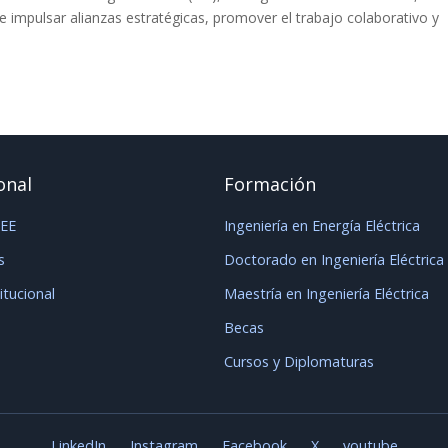
de impulsar alianzas estratégicas, promover el trabajo colaborativo y
onal
Formación
IEE
Ingeniería en Energía Eléctrica
s
Doctorado en Ingeniería Eléctrica
titucional
Maestría en Ingeniería Eléctrica
Becas
Cursos y Diplomaturas
LinkedIn
Instagram
Facebook
X
youtube