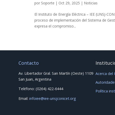
por
Soporte
|
Oct 29, 2025
|
Noticias
El Instituto de Energía Eléctrica – IEE (UNSJ-CON
proceso de implementación del Sistema de Gest
expresa el compromiso...
Contacto
Instituci
Av. Libertador Gral. San Martín (Oeste) 1109
Acerca del 
San Juan, Argentina
Autoridade
Teléfono: (0264) 422-6444
Política ins
Email:
infoiee@iee-unsjconicet.org