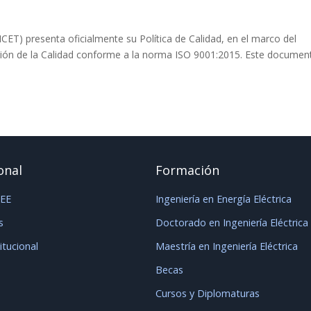
ICET) presenta oficialmente su Política de Calidad, en el marco del
ión de la Calidad conforme a la norma ISO 9001:2015. Este documen
onal
Formación
IEE
Ingeniería en Energía Eléctrica
s
Doctorado en Ingeniería Eléctrica
titucional
Maestría en Ingeniería Eléctrica
Becas
Cursos y Diplomaturas