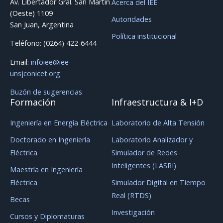
Av. Libertador Gral. San Martín
Acerca del IEE
(Oeste) 1109
Autoridades
San Juan, Argentina
Política institucional
Teléfono: (0264) 422-6444
Email:
infoiee@iee-
unsjconicet.org
Buzón de sugerencias
Formación
Infraestructura & I+D
Ingeniería en Energía Eléctrica
Laboratorio de Alta Tensión
Doctorado en Ingeniería
Laboratorio Analizador y
Eléctrica
Simulador de Redes
Inteligentes (LASRI)
Maestría en Ingeniería
Eléctrica
Simulador Digital en Tiempo
Real (RTDS)
Becas
Investigación
Cursos y Diplomaturas