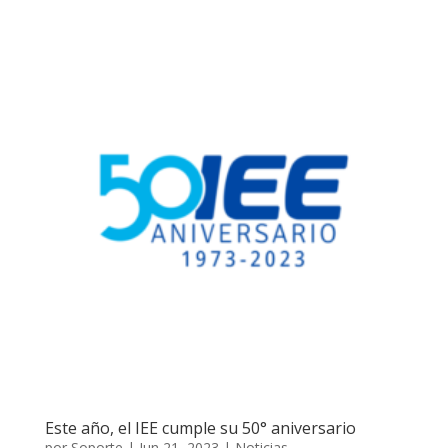
Este año, el IEE cumple su 50° aniversario
por
Soporte
|
Jun 21, 2023
|
Noticias